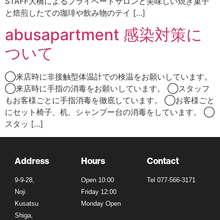
STAFF大橋によるプライベートサロンと美味しい焼き菓子
と焙煎したての珈琲や飲み物のテイ […]
abusapartment 感染対策に
ついて
◯来店時に非接触型体温計での検温をお願いしています。
◯来店時に手指の消毒をお願いしています。 ◯スタッフ
もお客様ごとに手指消毒を徹底しています。 ◯お客様ごと
にセット椅子、机、シャンプー台の消毒をしています。 ◯
スタッ […]
Address
Hours
Contact
9-9-28,
Open 10:00
Tel 077-566-3171
Noji
Friday 12:00
Kusatsu
Monday Open
Shiga,