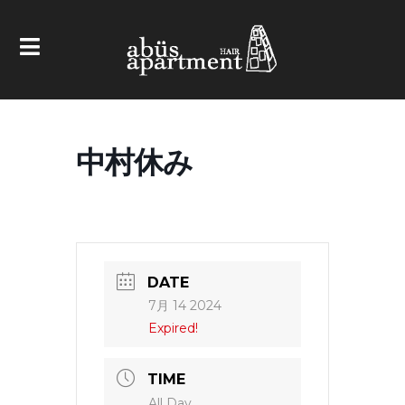
中村休み
DATE
7月 14 2024
Expired!
TIME
All Day