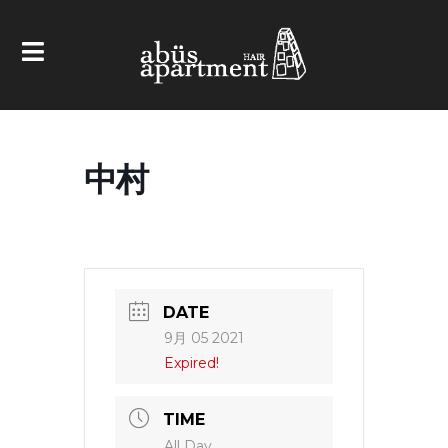
中村
DATE
9月 05 2021
Expired!
TIME
All Day