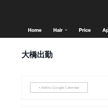
Home
Hair
Price
Ap
大橋出勤
+ Add to Google Calendar