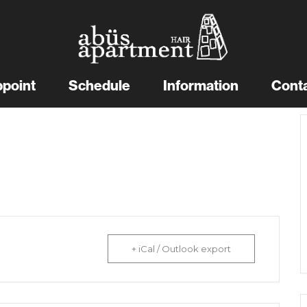
point
Schedule
Information
Cont
+ iCal / Outlook export