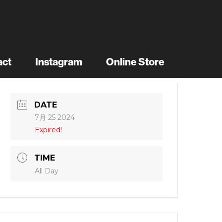
act
Instagram
Online Store
DATE
7月 25 2024
Expired!
TIME
All Day