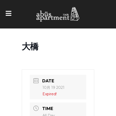
大橋
DATE
10月 19 2021
Expired!
TIME
All Day