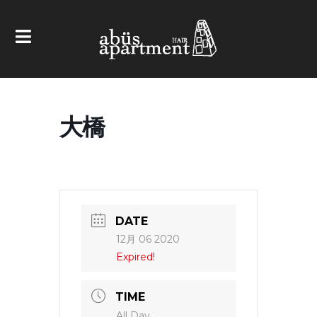
大橋
DATE
12月 06 2020
Expired!
TIME
All Day