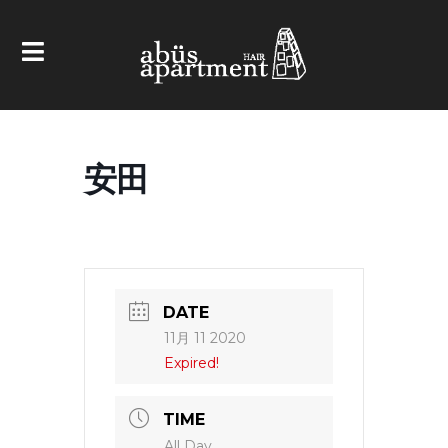
安田
DATE
11月 11 2020
Expired!
TIME
All Day