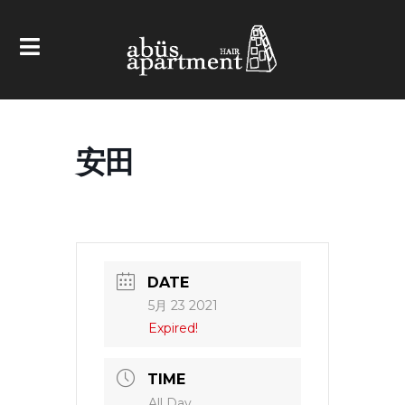
安田
DATE
5月 23 2021
Expired!
TIME
All Day