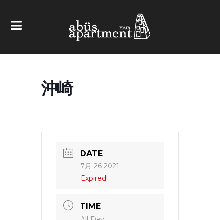
沖崎
DATE
7月 26 2021
Expired!
TIME
All Day