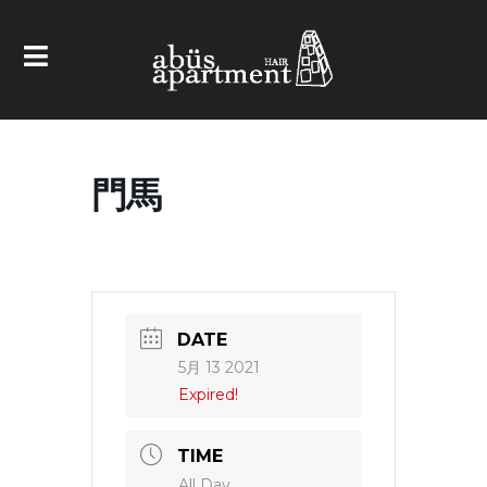
門馬
DATE
5月 13 2021
Expired!
TIME
All Day