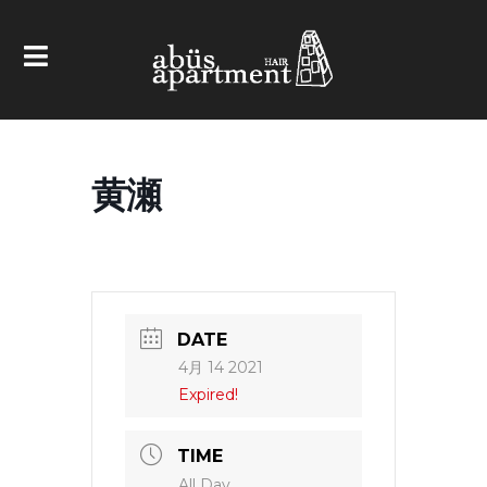
黄瀬
DATE
4月 14 2021
Expired!
TIME
All Day