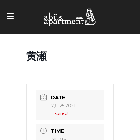
黄瀬
DATE
7月 25 2021
Expired!
TIME
All Day