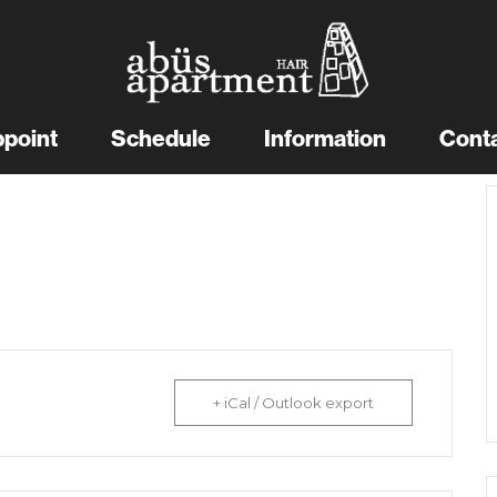
point
Schedule
Information
Cont
+ iCal / Outlook export