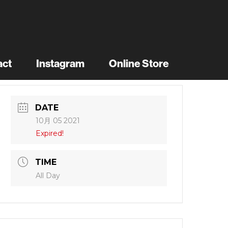
act
Instagram
Online Store
DATE
10月 05 2021
Expired!
TIME
All Day