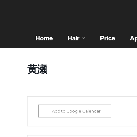
Home
Hair
Price
Ap
黄瀬
+ Add to Google Calendar